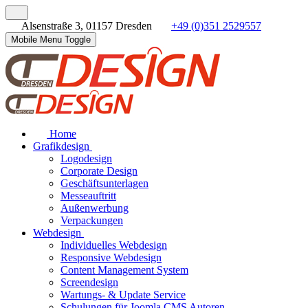
Alsenstraße 3, 01157 Dresden
+49 (0)351 2529557
Mobile Menu Toggle
Home
Grafikdesign
Logodesign
Corporate Design
Geschäftsunterlagen
Messeauftritt
Außenwerbung
Verpackungen
Webdesign
Individuelles Webdesign
Responsive Webdesign
Content Management System
Screendesign
Wartungs- & Update Service
Schulungen für Joomla CMS Autoren