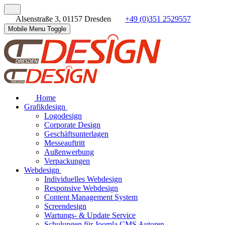
Alsenstraße 3, 01157 Dresden
+49 (0)351 2529557
Mobile Menu Toggle
Home
Grafikdesign
Logodesign
Corporate Design
Geschäftsunterlagen
Messeauftritt
Außenwerbung
Verpackungen
Webdesign
Individuelles Webdesign
Responsive Webdesign
Content Management System
Screendesign
Wartungs- & Update Service
Schulungen für Joomla CMS Autoren